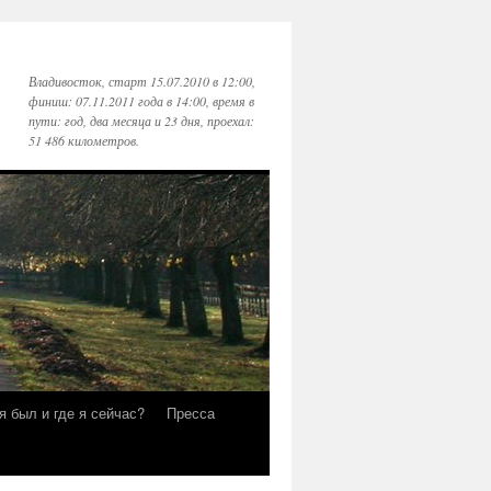
Владивосток, старт 15.07.2010 в 12:00,
финиш: 07.11.2011 года в 14:00, время в
пути: год, два месяца и 23 дня, проехал:
51 486 километров.
я был и где я сейчас?
Пресса