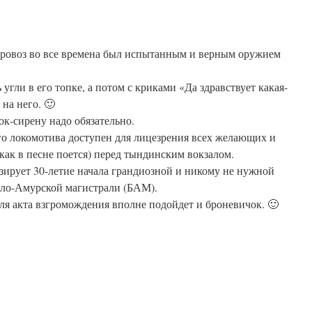
аровоз во все времена был испытанным и верным оружием
угли в его топке, а потом с криками «Да здравствует какая-
 на него. 🙂
ок-сирену надо обязательно.
о локомотива доступен для лицезрения всех желающих и
(как в песне поется) перед тындинским вокзалом.
ирует 30-летие начала грандиозной и никому не нужной
ло-Амурской магистрали (БАМ).
для акта взгромождения вполне подойдет и броневичок. 🙂