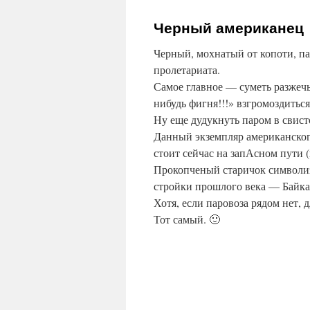
содержимому
Черный американец
Черный, мохнатый от копоти, п
пролетариата.
Самое главное — суметь разжечь 
нибудь фигня!!!» взгромоздиться
Ну еще дудукнуть паром в свист
Данный экземпляр американског
стоит сейчас на запАсном пути 
Прокопченый старичок символиз
стройки прошлого века — Байка
Хотя, если паровоза рядом нет, 
Тот самый. 🙂