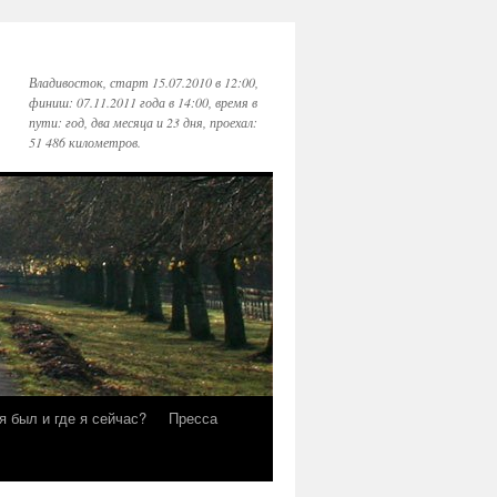
Владивосток, старт 15.07.2010 в 12:00,
финиш: 07.11.2011 года в 14:00, время в
пути: год, два месяца и 23 дня, проехал:
51 486 километров.
я был и где я сейчас?
Пресса